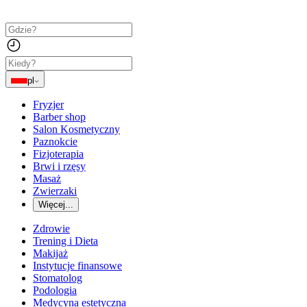
pl
Fryzjer
Barber shop
Salon Kosmetyczny
Paznokcie
Fizjoterapia
Brwi i rzęsy
Masaż
Zwierzaki
Więcej...
Zdrowie
Trening i Dieta
Makijaż
Instytucje finansowe
Stomatolog
Podologia
Medycyna estetyczna