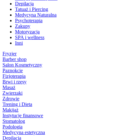
Depilacja
Tatuaż i Piercing
Medycyna Naturalna
Psychoterapia
Zakupy
Motoryzacja
SPA i wellness
Inni
Fryzjer
Barber shop
Salon Kosmetyczny
Paznokcie
Fizjoterapia
Brwi i rzęsy
Masaż
Zwierzaki
Zdrowie
Trening i Dieta
Makijaż
Instytucje finansowe
Stomatolog
Podologia
Medycyna estetyczna
Depilacja