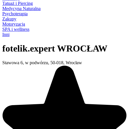
Tatuaż i Piercing
Medycyna Naturalna
Psychoterapia
Zakupy
Motoryzacja
SPA i wellness
Inni
fotelik.expert WROCŁAW
Stawowa 6, w podwórzu, 50-018, Wrocław