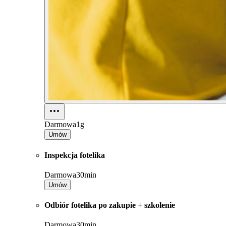
Darmowa
1g
Umów
Inspekcja fotelika
Darmowa
30min
Umów
Odbiór fotelika po zakupie + szkolenie
Darmowa
30min