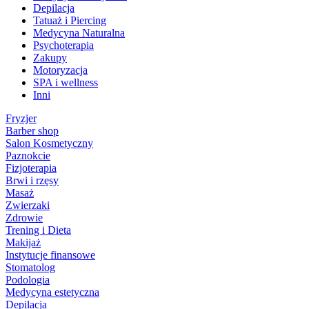
Depilacja
Tatuaż i Piercing
Medycyna Naturalna
Psychoterapia
Zakupy
Motoryzacja
SPA i wellness
Inni
Fryzjer
Barber shop
Salon Kosmetyczny
Paznokcie
Fizjoterapia
Brwi i rzęsy
Masaż
Zwierzaki
Zdrowie
Trening i Dieta
Makijaż
Instytucje finansowe
Stomatolog
Podologia
Medycyna estetyczna
Depilacja