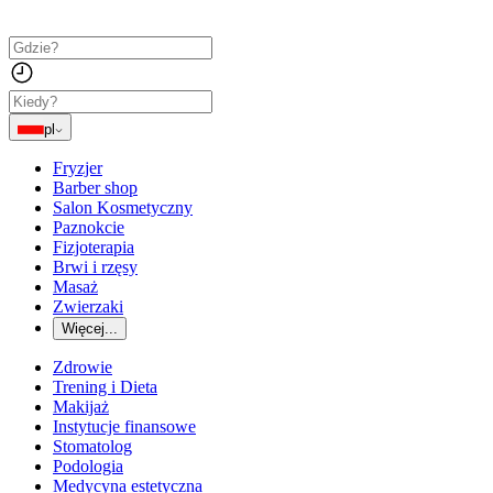
pl
Fryzjer
Barber shop
Salon Kosmetyczny
Paznokcie
Fizjoterapia
Brwi i rzęsy
Masaż
Zwierzaki
Więcej...
Zdrowie
Trening i Dieta
Makijaż
Instytucje finansowe
Stomatolog
Podologia
Medycyna estetyczna