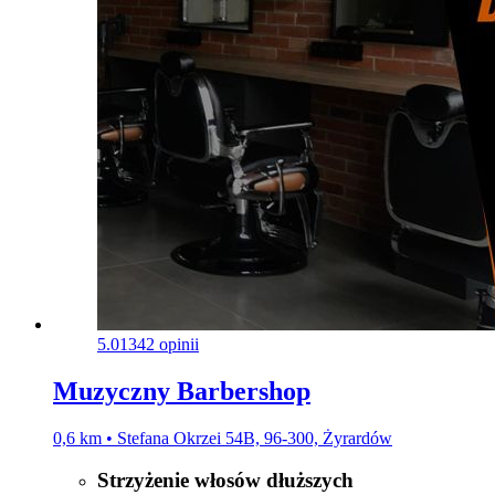
5.0
1342 opinii
Muzyczny Barbershop
0,6 km • Stefana Okrzei 54B, 96-300, Żyrardów
Strzyżenie włosów dłuższych