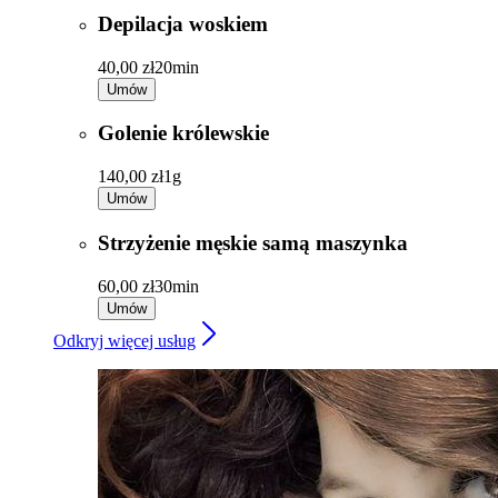
Depilacja woskiem
40,00 zł
20min
Umów
Golenie królewskie
140,00 zł
1g
Umów
Strzyżenie męskie samą maszynka
60,00 zł
30min
Umów
Odkryj więcej usług