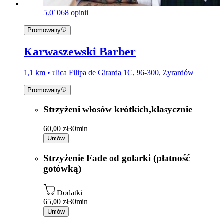
5.0
1068 opinii
Promowany
Karwaszewski Barber
1,1 km • ulica Filipa de Girarda 1C, 96-300, Żyrardów
Promowany
Strzyżeni włosów krótkich,klasycznie
60,00 zł
30min
Umów
Strzyżenie Fade od golarki (płatność
gotówką)
Dodatki
65,00 zł
30min
Umów