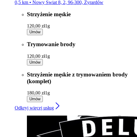
0,5 km • Nowy Swiat 8, 2, 96-300, Żyrardów
Strzyżenie męskie
120,00 zł
1g
Umów
Trymowanie brody
120,00 zł
1g
Umów
Strzyżenie męskie z trymowaniem brody
(komplet)
180,00 zł
1g
Umów
Odkryj więcej usług