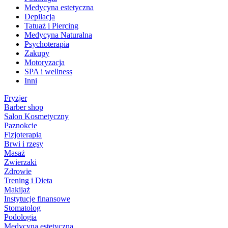
Medycyna estetyczna
Depilacja
Tatuaż i Piercing
Medycyna Naturalna
Psychoterapia
Zakupy
Motoryzacja
SPA i wellness
Inni
Fryzjer
Barber shop
Salon Kosmetyczny
Paznokcie
Fizjoterapia
Brwi i rzęsy
Masaż
Zwierzaki
Zdrowie
Trening i Dieta
Makijaż
Instytucje finansowe
Stomatolog
Podologia
Medycyna estetyczna