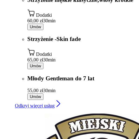
Dodatki
60,00 zł
30min
Umów
Strzyżenie -Skin fade
Dodatki
65,00 zł
30min
Umów
Młody Gentleman do 7 lat
55,00 zł
30min
Umów
Odkryj więcej usług