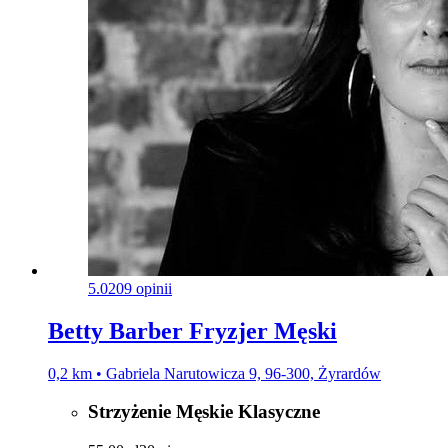
5.0
209 opinii
Betty Barber Fryzjer Męski
0,2 km • Gabriela Narutowicza 9, 96-300, Żyrardów
Strzyżenie Męskie Klasyczne