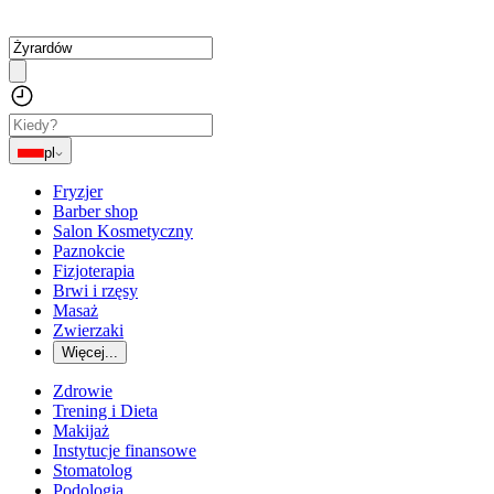
pl
Fryzjer
Barber shop
Salon Kosmetyczny
Paznokcie
Fizjoterapia
Brwi i rzęsy
Masaż
Zwierzaki
Więcej...
Zdrowie
Trening i Dieta
Makijaż
Instytucje finansowe
Stomatolog
Podologia