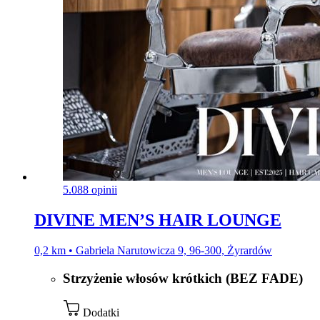
5.0
88 opinii
DIVINE MEN’S HAIR LOUNGE
0,2 km • Gabriela Narutowicza 9, 96-300, Żyrardów
Strzyżenie włosów krótkich (BEZ FADE)
Dodatki