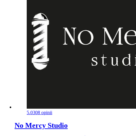
5.0
308 opinii
No Mercy Studio