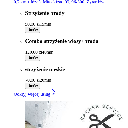
0,2 km • Józefa Mireckiego 99, 96-300, Żyrardów
Strzyżenie brody
50,00 zł
15min
Umów
Combo strzyżenie włosy+broda
120,00 zł
40min
Umów
strzyżenie męskie
70,00 zł
20min
Umów
Odkryj więcej usług