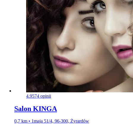
4.9
574 opinii
Salon KINGA
0,7 km • 1maja 51/4, 96-300, Żyrardów