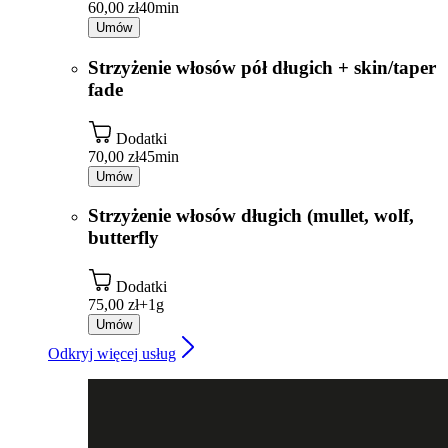
60,00 zł
40min
Umów
Strzyżenie włosów pół długich + skin/taper
fade
Dodatki
70,00 zł
45min
Umów
Strzyżenie włosów długich (mullet, wolf,
butterfly
Dodatki
75,00 zł+
1g
Umów
Odkryj więcej usług