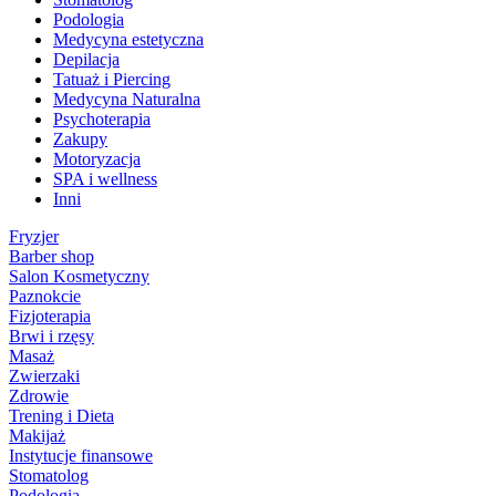
Podologia
Medycyna estetyczna
Depilacja
Tatuaż i Piercing
Medycyna Naturalna
Psychoterapia
Zakupy
Motoryzacja
SPA i wellness
Inni
Fryzjer
Barber shop
Salon Kosmetyczny
Paznokcie
Fizjoterapia
Brwi i rzęsy
Masaż
Zwierzaki
Zdrowie
Trening i Dieta
Makijaż
Instytucje finansowe
Stomatolog
Podologia