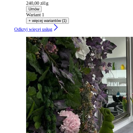
240,00 zł
1g
Umów
Wariant 1
+ więcej wariantów (1)
Odkryj więcej usług