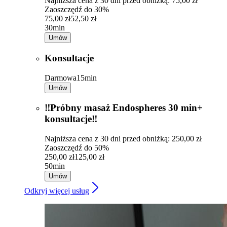
Najniższa cena z 30 dni przed obniżką: 75,00 zł
Zaoszczędź do 30%
75,00 zł
52,50 zł
30min
Umów
Konsultacje
Darmowa
15min
Umów
‼️Próbny masaż Endospheres 30 min+
konsultacje‼️
Najniższa cena z 30 dni przed obniżką: 250,00 zł
Zaoszczędź do 50%
250,00 zł
125,00 zł
50min
Umów
Odkryj więcej usług