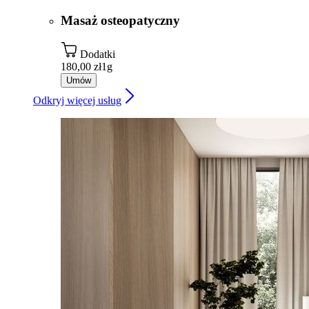
Masaż osteopatyczny
Dodatki
180,00 zł
1g
Umów
Odkryj więcej usług