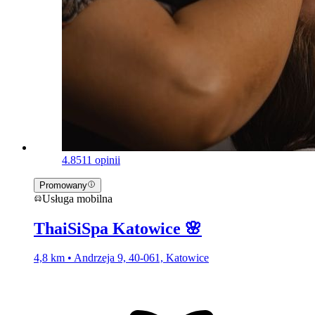
4.8
511 opinii
Promowany
Usługa mobilna
ThaiSiSpa Katowice 🌸
4,8 km • Andrzeja 9, 40-061, Katowice