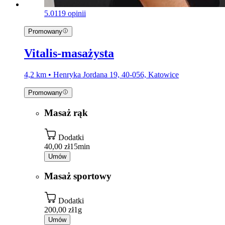
5.0
119 opinii
Promowany
Vitalis-masażysta
4,2 km • Henryka Jordana 19, 40-056, Katowice
Promowany
Masaż rąk
Dodatki
40,00 zł
15min
Umów
Masaż sportowy
Dodatki
200,00 zł
1g
Umów