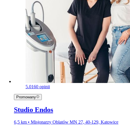
5.0
160 opinii
Promowany
Studio Endos
6,5 km • Misjonarzy Oblatów MN 27, 40-129, Katowice