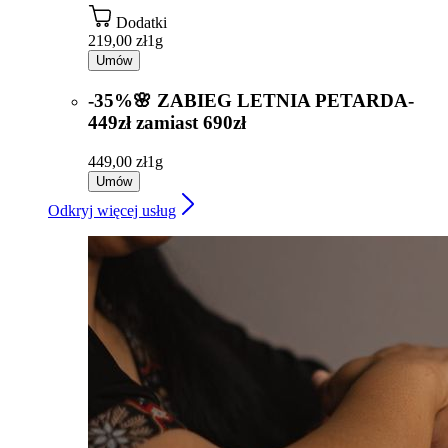
Dodatki
219,00 zł
1g
Umów
-35%🌸 ZABIEG LETNIA PETARDA-
449zł zamiast 690zł
449,00 zł
1g
Umów
Odkryj więcej usług