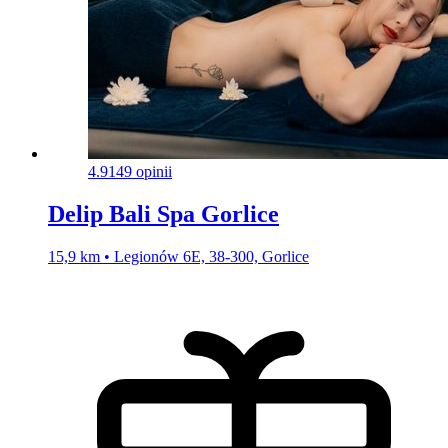
4.9
149 opinii
Delip Bali Spa Gorlice
15,9 km • Legionów 6E, 38-300, Gorlice