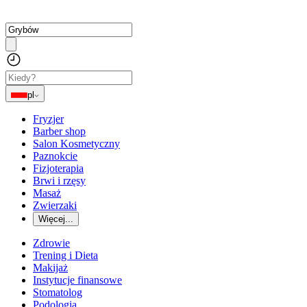
pl
Fryzjer
Barber shop
Salon Kosmetyczny
Paznokcie
Fizjoterapia
Brwi i rzęsy
Masaż
Zwierzaki
Więcej...
Zdrowie
Trening i Dieta
Makijaż
Instytucje finansowe
Stomatolog
Podologia