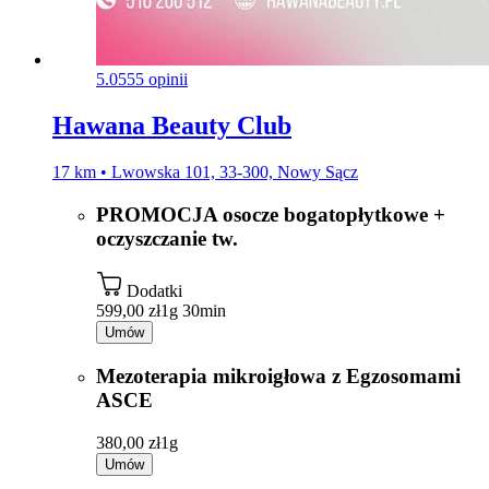
5.0
555 opinii
Hawana Beauty Club
17 km • Lwowska 101, 33-300, Nowy Sącz
PROMOCJA osocze bogatopłytkowe +
oczyszczanie tw.
Dodatki
599,00 zł
1g 30min
Umów
Mezoterapia mikroigłowa z Egzosomami
ASCE
380,00 zł
1g
Umów