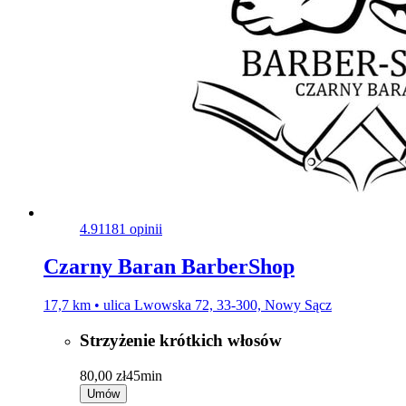
4.9
1181 opinii
Czarny Baran BarberShop
17,7 km • ulica Lwowska 72, 33-300, Nowy Sącz
Strzyżenie krótkich włosów
80,00 zł
45min
Umów