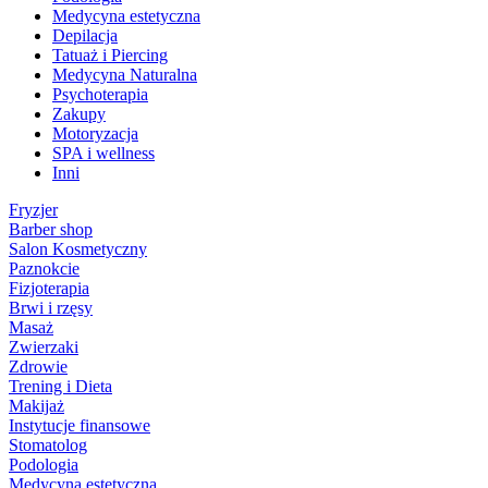
Medycyna estetyczna
Depilacja
Tatuaż i Piercing
Medycyna Naturalna
Psychoterapia
Zakupy
Motoryzacja
SPA i wellness
Inni
Fryzjer
Barber shop
Salon Kosmetyczny
Paznokcie
Fizjoterapia
Brwi i rzęsy
Masaż
Zwierzaki
Zdrowie
Trening i Dieta
Makijaż
Instytucje finansowe
Stomatolog
Podologia
Medycyna estetyczna