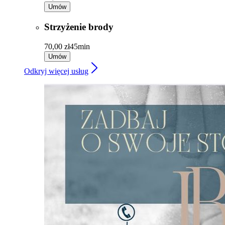
Umów
Strzyżenie brody
70,00 zł
45min
Umów
Odkryj więcej usług