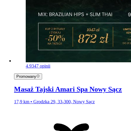
4.9
347 opinii
Promowany
Masaż Tajski Amari Spa Nowy Sącz
17,9 km • Grodzka 29, 33-300, Nowy Sącz