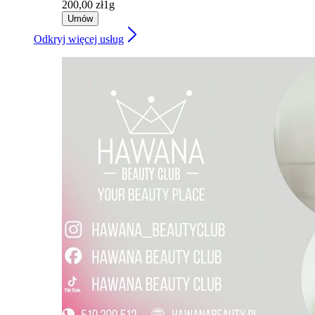
200,00 zł
1g
Umów
Odkryj więcej usług