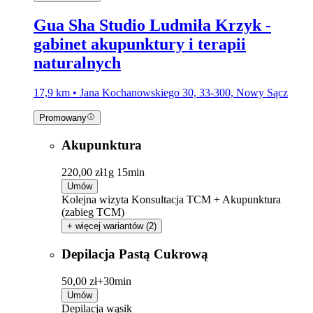
Gua Sha Studio Ludmiła Krzyk -
gabinet akupunktury i terapii
naturalnych
17,9 km • Jana Kochanowskiego 30, 33-300, Nowy Sącz
Promowany
Akupunktura
220,00 zł
1g 15min
Umów
Kolejna wizyta Konsultacja TCM + Akupunktura
(zabieg TCM)
+ więcej wariantów (2)
Depilacja Pastą Cukrową
50,00 zł+
30min
Umów
Depilacja wąsik