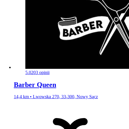
5.0
203 opinii
Barber Queen
14,4 km • Lwowska 270, 33-300, Nowy Sącz