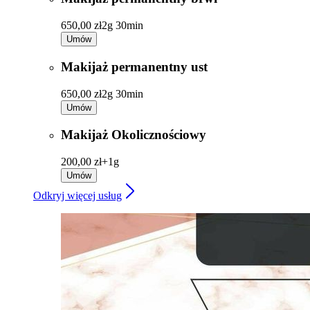
650,00 zł
2g 30min
Umów
Makijaż permanentny ust
650,00 zł
2g 30min
Umów
Makijaż Okolicznościowy
200,00 zł+
1g
Umów
Odkryj więcej usług