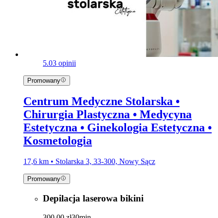
5.0
3 opinii
Promowany
Centrum Medyczne Stolarska •
Chirurgia Plastyczna • Medycyna
Estetyczna • Ginekologia Estetyczna •
Kosmetologia
17,6 km • Stolarska 3, 33-300, Nowy Sącz
Promowany
Depilacja laserowa bikini
300,00 zł
30min