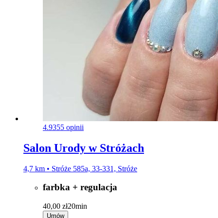
4.9
355 opinii
Salon Urody w Stróżach
4,7 km • Stróże 585a, 33-331, Stróże
farbka + regulacja
40,00 zł
20min
Umów