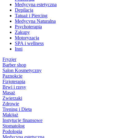
Medycyna estetyczna
Depilacja
Tatuaż i Piercing
Medycyna Naturalna
Psychoterapia
Zakupy
Motoryzacja
SPA i wellness
Inni
Fryzjer
Barber shop
Salon Kosmetyczny
Paznokcie
Fizjoterapia
Brwi i rzęsy
Masaż
Zwierzaki
Zdrowie
Trening i Dieta
Makijaż
Instytucje finansowe
Stomatolog
Podologia
Medycyna estetyczna