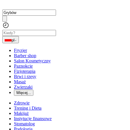
pl
Fryzjer
Barber shop
Salon Kosmetyczny
Paznokcie
Fizjoterapia
Brwi i rzęsy
Masaż
Zwierzaki
Więcej...
Zdrowie
Trening i Dieta
Makijaż
Instytucje finansowe
Stomatolog
Podologia