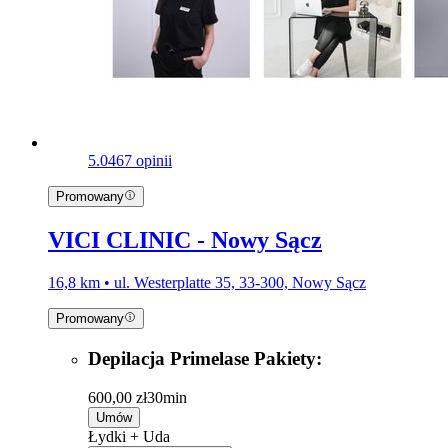
5.0
467 opinii
Promowany
VICI CLINIC - Nowy Sącz
16,8 km • ul. Westerplatte 35, 33-300, Nowy Sącz
Promowany
Depilacja Primelase Pakiety:
600,00 zł
30min
Umów
Łydki + Uda