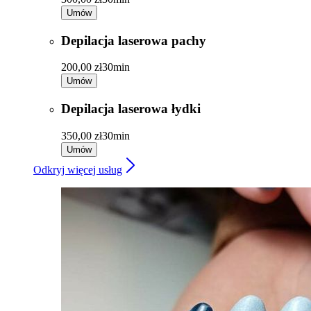
Umów
Depilacja laserowa pachy
200,00 zł
30min
Umów
Depilacja laserowa łydki
350,00 zł
30min
Umów
Odkryj więcej usług