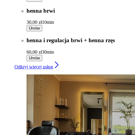
henna brwi
30,00 zł
10min
Umów
henna i regulacja brwi + henna rzęs
60,00 zł
30min
Umów
Odkryj więcej usług