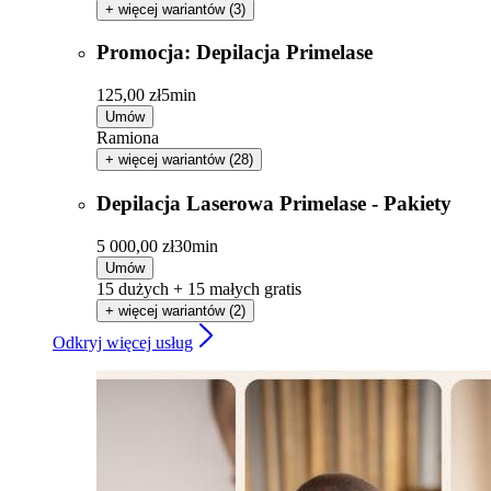
+ więcej wariantów (3)
Promocja: Depilacja Primelase
125,00 zł
5min
Umów
Ramiona
+ więcej wariantów (28)
Depilacja Laserowa Primelase - Pakiety
5 000,00 zł
30min
Umów
15 dużych + 15 małych gratis
+ więcej wariantów (2)
Odkryj więcej usług