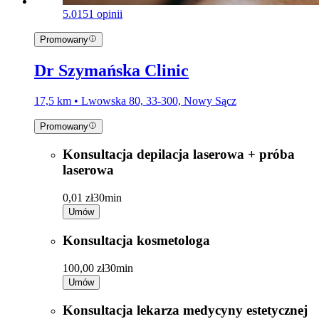
5.0
151 opinii
Promowany
Dr Szymańska Clinic
17,5 km • Lwowska 80, 33-300, Nowy Sącz
Promowany
Konsultacja depilacja laserowa + próba
laserowa
0,01 zł
30min
Umów
Konsultacja kosmetologa
100,00 zł
30min
Umów
Konsultacja lekarza medycyny estetycznej