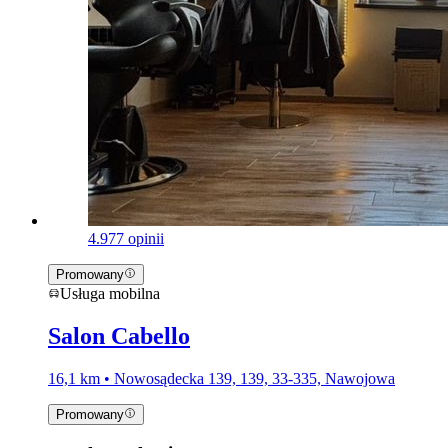
4.9
77 opinii
Promowany
Usługa mobilna
Salon Cabello
16,1 km • Nowosądecka 139, 139, 33-335, Nawojowa
Promowany