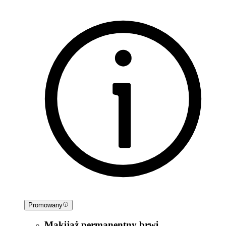
Promowany
Makijaż permanentny brwi