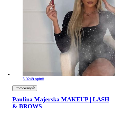
5.0
248 opinii
Promowany
Paulina Majerska MAKEUP | LASH
& BROWS