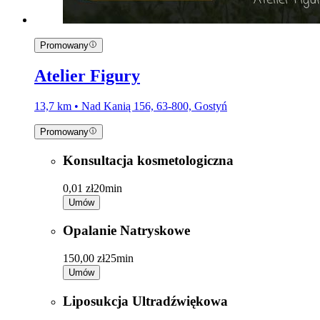
Promowany
Atelier Figury
13,7 km • Nad Kanią 156, 63-800, Gostyń
Promowany
Konsultacja kosmetologiczna
0,01 zł
20min
Umów
Opalanie Natryskowe
150,00 zł
25min
Umów
Liposukcja Ultradźwiękowa