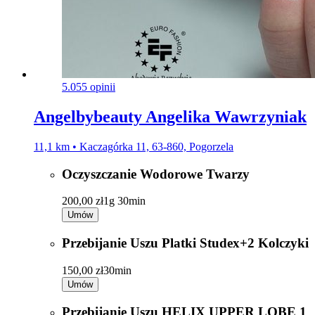
5.0
55 opinii
Angelbybeauty Angelika Wawrzyniak
11,1 km • Kaczagórka 11, 63-860, Pogorzela
Oczyszczanie Wodorowe Twarzy
200,00 zł
1g 30min
Umów
Przebijanie Uszu Platki Studex+2 Kolczyki
150,00 zł
30min
Umów
Przebijanie Uszu HELIX UPPER LOBE 1