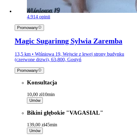
4.9
14 opinii
Promowany
Magic Sugarinng Sylwia Zaremba
13,5 km • Wiśniowa 19, Wejscie z lewej strony budynku
(czerwone drzwi), 63-800, Gostyń
Promowany
Konsultacja
10,00 zł
10min
Umów
Bikini głębokie "VAGASIAL"
139,00 zł
45min
Umów