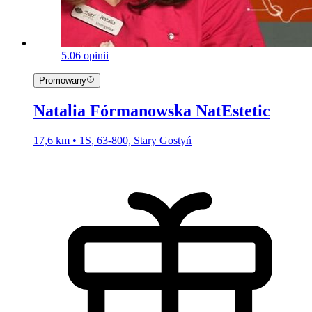
5.0
6 opinii
Promowany
Natalia Fórmanowska NatEstetic
17,6 km • 1S, 63-800, Stary Gostyń