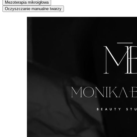
Mezoterapia mikroigłowa
Oczyszczanie manualne twarzy