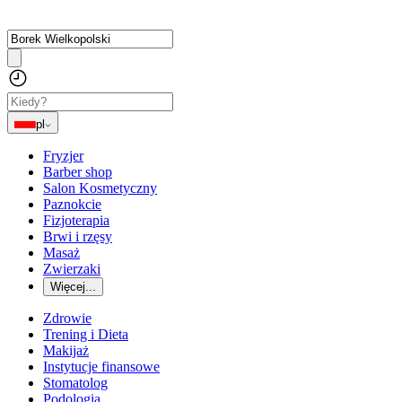
pl
Fryzjer
Barber shop
Salon Kosmetyczny
Paznokcie
Fizjoterapia
Brwi i rzęsy
Masaż
Zwierzaki
Więcej...
Zdrowie
Trening i Dieta
Makijaż
Instytucje finansowe
Stomatolog
Podologia