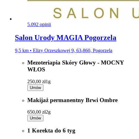
5.0
92 opinii
Salon Urody MAGIA Pogorzela
9,5 km • Elizy Orzeszkowej 9, 63-860, Pogorzela
Mezoteriapia Skóry Głowy - MOCNY
WŁOS
250,00 zł
1g
Umów
Makijaż permanentny Brwi Ombre
650,00 zł
2g
Umów
1 Korekta do 6 tyg