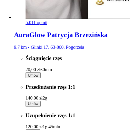
5.0
11 opinii
AuraGlow Patrycja Brzezińska
9,7 km • Glinki 17, 63-860, Pogorzela
Ściągnięcie rzęs
20,00 zł
30min
Umów
Przedłużanie rzęs 1:1
140,00 zł
2g
Umów
Uzupełnienie rzęs 1:1
120,00 zł
1g 45min