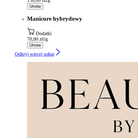
150,00 zł
2g
Umów
Manicure hybrydowy
Dodatki
70,00 zł
1g
Umów
Odkryj więcej usług