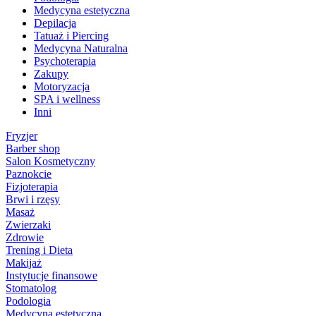
Medycyna estetyczna
Depilacja
Tatuaż i Piercing
Medycyna Naturalna
Psychoterapia
Zakupy
Motoryzacja
SPA i wellness
Inni
Fryzjer
Barber shop
Salon Kosmetyczny
Paznokcie
Fizjoterapia
Brwi i rzęsy
Masaż
Zwierzaki
Zdrowie
Trening i Dieta
Makijaż
Instytucje finansowe
Stomatolog
Podologia
Medycyna estetyczna