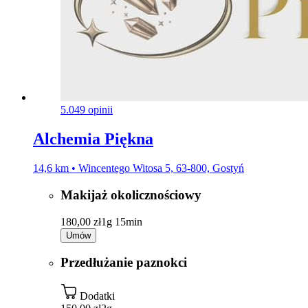
5.0
49 opinii
Alchemia Piękna
14,6 km • Wincentego Witosa 5, 63-800, Gostyń
Makijaż okolicznościowy
180,00 zł
1g 15min
Umów
Przedłużanie paznokci
Dodatki