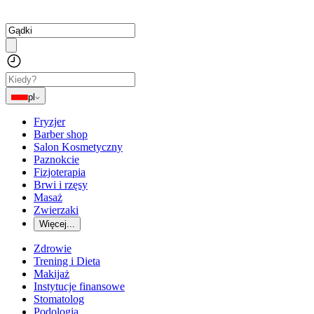
pl
Fryzjer
Barber shop
Salon Kosmetyczny
Paznokcie
Fizjoterapia
Brwi i rzęsy
Masaż
Zwierzaki
Więcej...
Zdrowie
Trening i Dieta
Makijaż
Instytucje finansowe
Stomatolog
Podologia