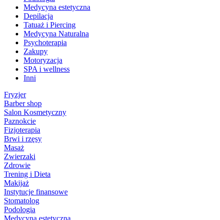
Medycyna estetyczna
Depilacja
Tatuaż i Piercing
Medycyna Naturalna
Psychoterapia
Zakupy
Motoryzacja
SPA i wellness
Inni
Fryzjer
Barber shop
Salon Kosmetyczny
Paznokcie
Fizjoterapia
Brwi i rzęsy
Masaż
Zwierzaki
Zdrowie
Trening i Dieta
Makijaż
Instytucje finansowe
Stomatolog
Podologia
Medycyna estetyczna