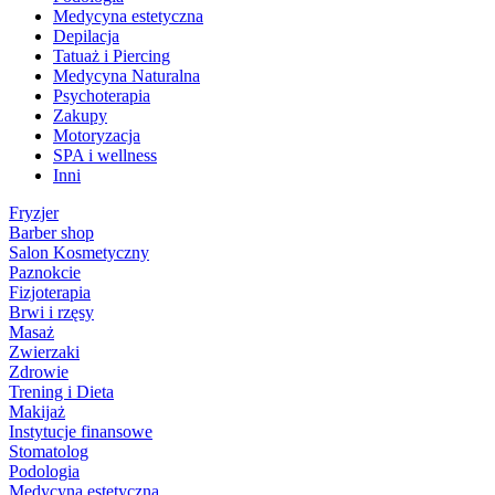
Medycyna estetyczna
Depilacja
Tatuaż i Piercing
Medycyna Naturalna
Psychoterapia
Zakupy
Motoryzacja
SPA i wellness
Inni
Fryzjer
Barber shop
Salon Kosmetyczny
Paznokcie
Fizjoterapia
Brwi i rzęsy
Masaż
Zwierzaki
Zdrowie
Trening i Dieta
Makijaż
Instytucje finansowe
Stomatolog
Podologia
Medycyna estetyczna