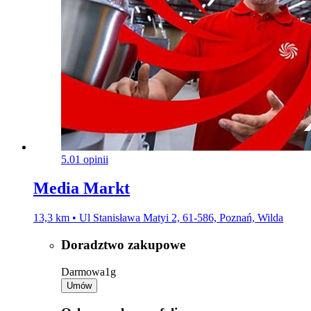
5.0
1 opinii
Media Markt
13,3 km • Ul Stanisława Matyi 2, 61-586, Poznań, Wilda
Doradztwo zakupowe
Darmowa
1g
Umów