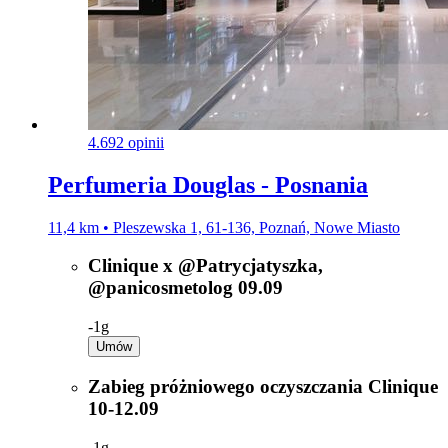
4.6
92 opinii
Perfumeria Douglas - Posnania
11,4 km • Pleszewska 1, 61-136, Poznań, Nowe Miasto
Clinique x @Patrycjatyszka,
@panicosmetolog 09.09
-
1g
Umów
Zabieg próżniowego oczyszczania Clinique
10-12.09
-
1g