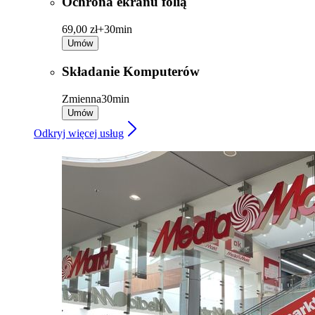
Ochrona ekranu folią
69,00 zł+
30min
Umów
Składanie Komputerów
Zmienna
30min
Umów
Odkryj więcej usług