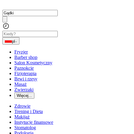
pl
Fryzjer
Barber shop
Salon Kosmetyczny
Paznokcie
Fizjoterapia
Brwi i rzęsy
Masaż
Zwierzaki
Więcej...
Zdrowie
Trening i Dieta
Makijaż
Instytucje finansowe
Stomatolog
Podologia