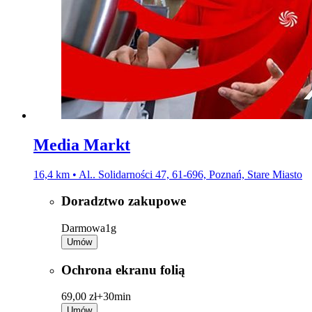
Media Markt
16,4 km • Al.. Solidarności 47, 61-696, Poznań, Stare Miasto
Doradztwo zakupowe
Darmowa
1g
Umów
Ochrona ekranu folią
69,00 zł+
30min
Umów