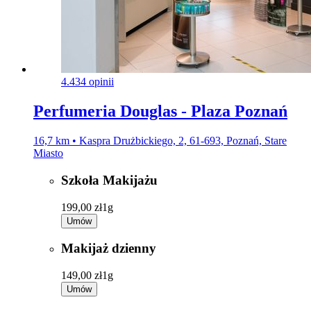
4.4
34 opinii
Perfumeria Douglas - Plaza Poznań
16,7 km • Kaspra Drużbickiego, 2, 61-693, Poznań, Stare
Miasto
Szkoła Makijażu
199,00 zł
1g
Umów
Makijaż dzienny
149,00 zł
1g
Umów