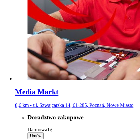
Media Markt
8,6 km • ul. Szwajcarska 14, 61-285, Poznań, Nowe Miasto
Doradztwo zakupowe
Darmowa
1g
Umów