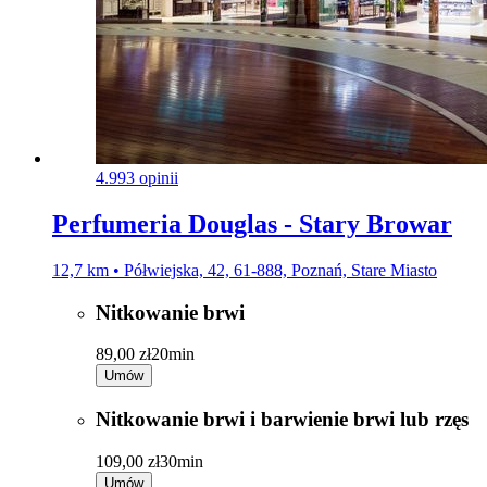
4.9
93 opinii
Perfumeria Douglas - Stary Browar
12,7 km • Półwiejska, 42, 61-888, Poznań, Stare Miasto
Nitkowanie brwi
89,00 zł
20min
Umów
Nitkowanie brwi i barwienie brwi lub rzęs
109,00 zł
30min
Umów