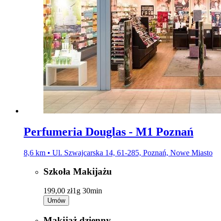
Perfumeria Douglas - M1 Poznań
8,6 km • Ul. Szwajcarska 14, 61-285, Poznań, Nowe Miasto
Szkoła Makijażu
199,00 zł
1g 30min
Umów
Makijaż dzienny