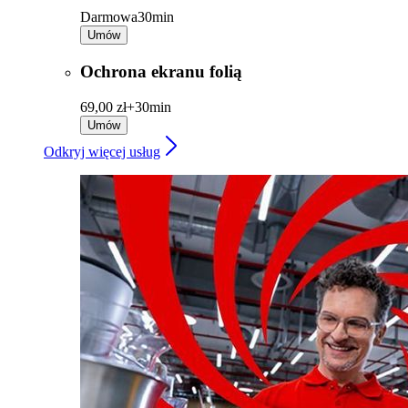
Darmowa
30min
Umów
Ochrona ekranu folią
69,00 zł+
30min
Umów
Odkryj więcej usług