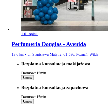
1.0
1 opinii
Perfumeria Douglas - Avenida
13,6 km • ul. Stanisława Matyi 2, 61-586, Poznań, Wilda
Bezpłatna konsultacja makijażowa
Darmowa
15min
Umów
Bezpłatna konsultacja zapachowa
Darmowa
15min
Umów