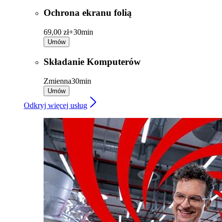
Ochrona ekranu folią
69,00 zł+
30min
Umów
Składanie Komputerów
Zmienna
30min
Umów
Odkryj więcej usług