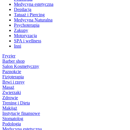
Medycyna estetyczna
Depilacja
Tatuaż i Piercing
Medycyna Naturalna
Psychoterapia
Zakupy
Motoryzacja
SPA i wellness
Inni
Fryzjer
Barber shop
Salon Kosmetyczny
Paznokcie
Fizjoterapia
Brwi i rzęsy
Masaż
Zwierzaki
Zdrowie
Trening i Dieta
Makijaż
Instytucje finansowe
Stomatolog
Podologia
Medycyna estetyczna