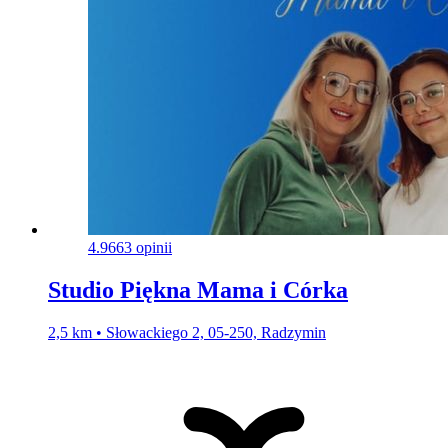
4.9
663 opinii
Studio Piękna Mama i Córka
2,5 km • Słowackiego 2, 05-250, Radzymin