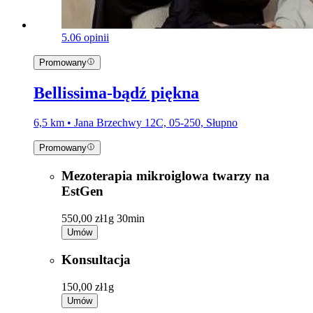
5.0
6 opinii
Promowany
Bellissima-bądź piękna
6,5 km • Jana Brzechwy 12C, 05-250, Słupno
Promowany
Mezoterapia mikroiglowa twarzy na
EstGen
550,00 zł
1g 30min
Umów
Konsultacja
150,00 zł
1g
Umów