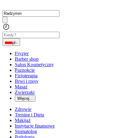
pl
Fryzjer
Barber shop
Salon Kosmetyczny
Paznokcie
Fizjoterapia
Brwi i rzęsy
Masaż
Zwierzaki
Więcej...
Zdrowie
Trening i Dieta
Makijaż
Instytucje finansowe
Stomatolog
Podologia