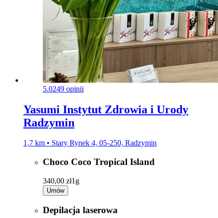
5.0
249 opinii
Yasumi Instytut Zdrowia i Urody
Radzymin
1,7 km • Stary Rynek 4, 05-250, Radzymin
Choco Coco Tropical Island
340,00 zł
1g
Umów
Depilacja laserowa