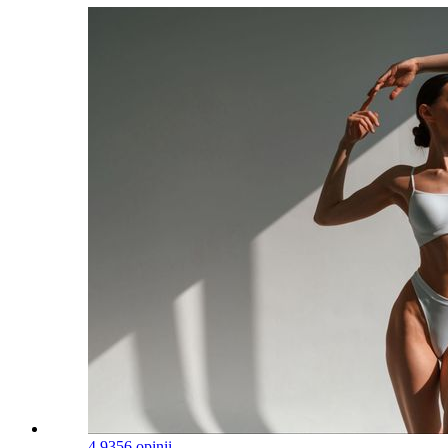
4.9
356 opinii