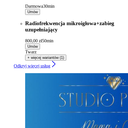
Darmowa
30min
Umów
Radiofrekwencja mikroigłowa+zabieg
uzupełniający
800,00 zł
50min
Umów
Twarz
+ więcej wariantów (1)
Odkryj więcej usług