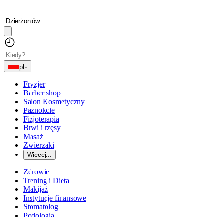
pl
Fryzjer
Barber shop
Salon Kosmetyczny
Paznokcie
Fizjoterapia
Brwi i rzęsy
Masaż
Zwierzaki
Więcej...
Zdrowie
Trening i Dieta
Makijaż
Instytucje finansowe
Stomatolog
Podologia