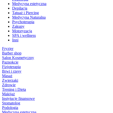
Medycyna estetyczna
Depilacja
Tatuaż i Piercing
Medycyna Naturalna
Psychoterapia
Zakupy
Motoryzacja
SPA i wellness
Inni
Fryzjer
Barber shop
Salon Kosmetyczny
Paznokcie
Fizjoterapia
Brwi i rzęsy
Masaż
Zwierzaki
Zdrowie
Trening i Dieta
Makijaż
Instytucje finansowe
Stomatolog
Podologia
Medycyna estetyczna