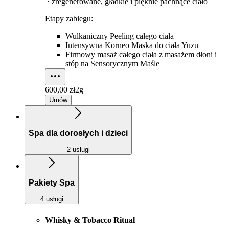
· zregenerowane, gładkie i pięknie pachnące ciało
Etapy zabiegu:
Wulkaniczny Peeling całego ciała
Intensywna Korneo Maska do ciała Yuzu
Firmowy masaż całego ciała z masażem dłoni i
stóp na Sensorycznym Maśle
600,00 zł
2g
Umów
Spa dla dorosłych i dzieci
2 usługi
Pakiety Spa
4 usługi
Whisky & Tobacco Ritual