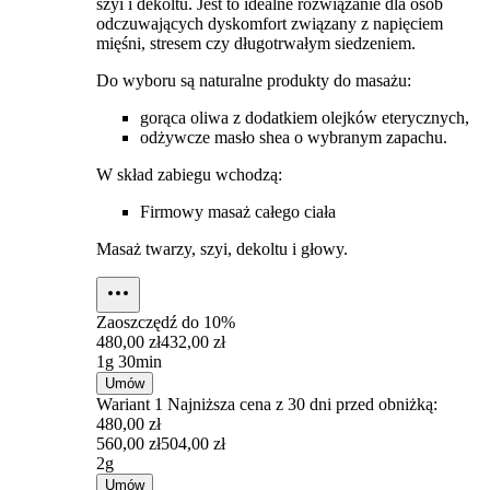
szyi i dekoltu. Jest to idealne rozwiązanie dla osób
odczuwających dyskomfort związany z napięciem
mięśni, stresem czy długotrwałym siedzeniem.
Do wyboru są naturalne produkty do masażu:
gorąca oliwa z dodatkiem olejków eterycznych,
odżywcze masło shea o wybranym zapachu.
W skład zabiegu wchodzą:
Firmowy masaż całego ciała
Masaż twarzy, szyi, dekoltu i głowy.
Zaoszczędź do
10%
480,00 zł
432,00 zł
1g 30min
Umów
Wariant 1
Najniższa cena z 30 dni przed obniżką:
480,00 zł
560,00 zł
504,00 zł
2g
Umów