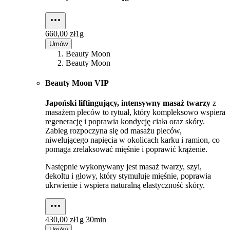
660,00 zł
1g
Umów
Beauty Moon
Beauty Moon
Beauty Moon VIP
Japoński liftingujący, intensywny masaż twarzy
z
masażem pleców to rytuał, który kompleksowo wspiera
regenerację i poprawia kondycję ciała oraz skóry.
Zabieg rozpoczyna się od masażu pleców,
niwelującego napięcia w okolicach karku i ramion, co
pomaga zrelaksować mięśnie i poprawić krążenie.
Następnie wykonywany jest masaż twarzy, szyi,
dekoltu i głowy, który stymuluje mięśnie, poprawia
ukrwienie i wspiera naturalną elastyczność skóry.
430,00 zł
1g 30min
Umów