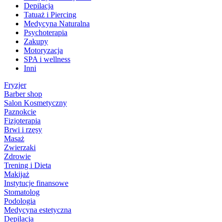
Depilacja
Tatuaż i Piercing
Medycyna Naturalna
Psychoterapia
Zakupy
Motoryzacja
SPA i wellness
Inni
Fryzjer
Barber shop
Salon Kosmetyczny
Paznokcie
Fizjoterapia
Brwi i rzęsy
Masaż
Zwierzaki
Zdrowie
Trening i Dieta
Makijaż
Instytucje finansowe
Stomatolog
Podologia
Medycyna estetyczna
Depilacja