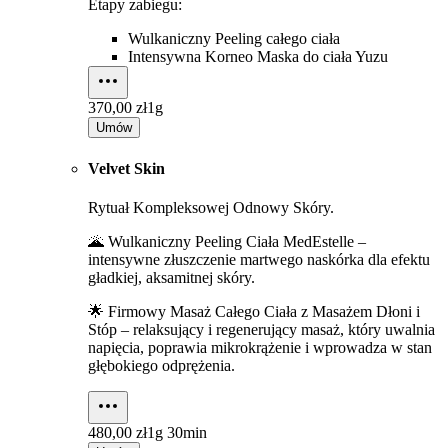
Etapy zabiegu:
Wulkaniczny Peeling całego ciała
Intensywna Korneo Maska do ciała Yuzu
370,00 zł
1g
Umów
Velvet Skin
Rytuał Kompleksowej Odnowy Skóry.
🌋 Wulkaniczny Peeling Ciała MedEstelle –
intensywne złuszczenie martwego naskórka dla efektu
gładkiej, aksamitnej skóry.
🌟 Firmowy Masaż Całego Ciała z Masażem Dłoni i
Stóp – relaksujący i regenerujący masaż, który uwalnia
napięcia, poprawia mikrokrążenie i wprowadza w stan
głębokiego odprężenia.
480,00 zł
1g 30min