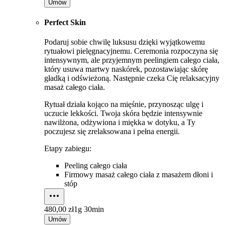
Umów
Perfect Skin
Podaruj sobie chwilę luksusu dzięki wyjątkowemu
rytuałowi pielęgnacyjnemu. Ceremonia rozpoczyna się
intensywnym, ale przyjemnym peelingiem całego ciała,
który usuwa martwy naskórek, pozostawiając skórę
gładką i odświeżoną. Następnie czeka Cię relaksacyjny
masaż całego ciała.
Rytuał działa kojąco na mięśnie, przynosząc ulgę i
uczucie lekkości. Twoja skóra będzie intensywnie
nawilżona, odżywiona i miękka w dotyku, a Ty
poczujesz się zrelaksowana i pełna energii.
Etapy zabiegu:
Peeling całego ciała
Firmowy masaż całego ciała z masażem dłoni i
stóp
480,00 zł
1g 30min
Umów