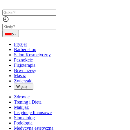
pl
Fryzjer
Barber shop
Salon Kosmetyczny
Paznokcie
Fizjoterapia
Brwi i rzęsy
Masaż
Zwierzaki
Więcej...
Zdrowie
Trening i Dieta
Makijaż
Instytucje finansowe
Stomatolog
Podologia
Medycyna estetyczna