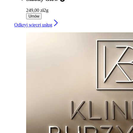
249,00 zł
2g
Umów
Odkryj więcej usług