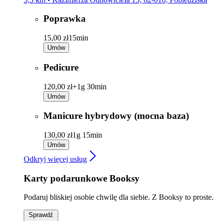
Poprawka
15,00 zł
15min
Umów
Pedicure
120,00 zł+
1g 30min
Umów
Manicure hybrydowy (mocna baza)
130,00 zł
1g 15min
Umów
Odkryj więcej usług
Karty podarunkowe Booksy
Podaruj bliskiej osobie chwilę dla siebie. Z Booksy to proste.
Sprawdź