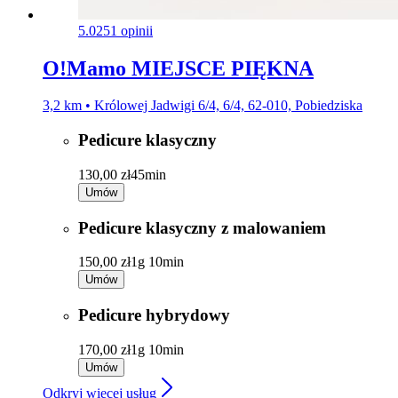
5.0
251 opinii
O!Mamo MIEJSCE PIĘKNA
3,2 km • Królowej Jadwigi 6/4, 6/4, 62-010, Pobiedziska
Pedicure klasyczny
130,00 zł
45min
Umów
Pedicure klasyczny z malowaniem
150,00 zł
1g 10min
Umów
Pedicure hybrydowy
170,00 zł
1g 10min
Umów
Odkryj więcej usług