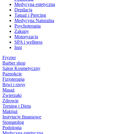
Medycyna estetyczna
Depilacja
Tatuaż i Piercing
Medycyna Naturalna
Psychoterapia
Zakupy
Motoryzacja
SPA i wellness
Inni
Fryzjer
Barber shop
Salon Kosmetyczny
Paznokcie
Fizjoterapia
Brwi i rzęsy
Masaż
Zwierzaki
Zdrowie
Trening i Dieta
Makijaż
Instytucje finansowe
Stomatolog
Podologia
Medycyna estetyczna