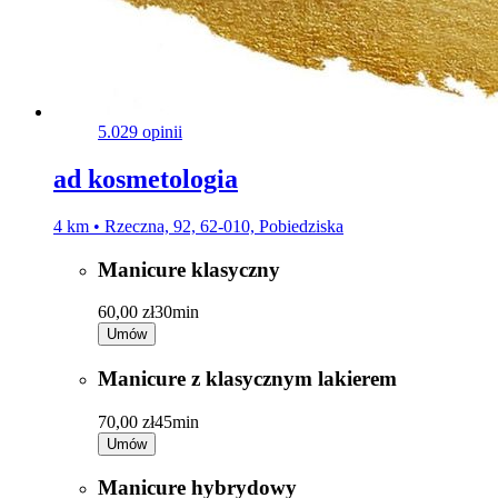
5.0
29 opinii
ad kosmetologia
4 km • Rzeczna, 92, 62-010, Pobiedziska
Manicure klasyczny
60,00 zł
30min
Umów
Manicure z klasycznym lakierem
70,00 zł
45min
Umów
Manicure hybrydowy