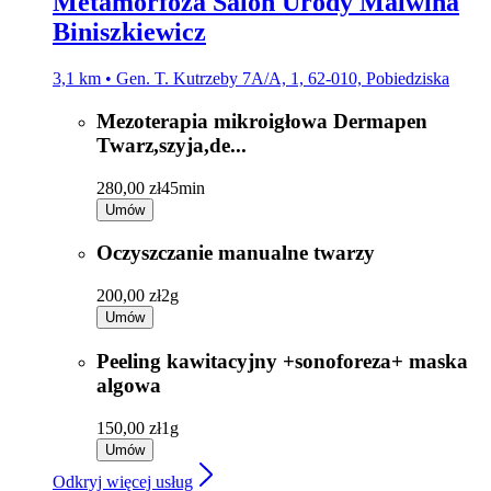
Metamorfoza Salon Urody Malwina
Biniszkiewicz
3,1 km • Gen. T. Kutrzeby 7A/A, 1, 62-010, Pobiedziska
Mezoterapia mikroigłowa Dermapen
Twarz,szyja,de...
280,00 zł
45min
Umów
Oczyszczanie manualne twarzy
200,00 zł
2g
Umów
Peeling kawitacyjny +sonoforeza+ maska
algowa
150,00 zł
1g
Umów
Odkryj więcej usług