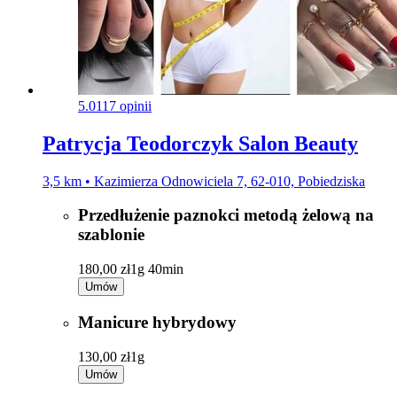
5.0
117 opinii
Patrycja Teodorczyk Salon Beauty
3,5 km • Kazimierza Odnowiciela 7, 62-010, Pobiedziska
Przedłużenie paznokci metodą żelową na
szablonie
180,00 zł
1g 40min
Umów
Manicure hybrydowy
130,00 zł
1g
Umów