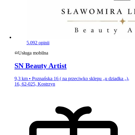
5.0
92 opinii
Usługa mobilna
SN Beauty Artist
9,3 km • Poznańska 16 ( na przeciwko sklepu „u dziadka „),
16, 62-025, Kostrzyn