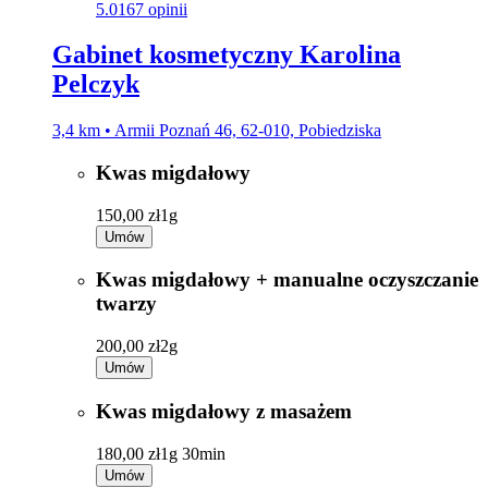
5.0
167 opinii
Gabinet kosmetyczny Karolina
Pelczyk
3,4 km • Armii Poznań 46, 62-010, Pobiedziska
Kwas migdałowy
150,00 zł
1g
Umów
Kwas migdałowy + manualne oczyszczanie
twarzy
200,00 zł
2g
Umów
Kwas migdałowy z masażem
180,00 zł
1g 30min
Umów