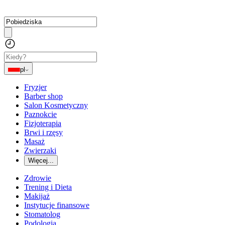
pl
Fryzjer
Barber shop
Salon Kosmetyczny
Paznokcie
Fizjoterapia
Brwi i rzęsy
Masaż
Zwierzaki
Więcej...
Zdrowie
Trening i Dieta
Makijaż
Instytucje finansowe
Stomatolog
Podologia