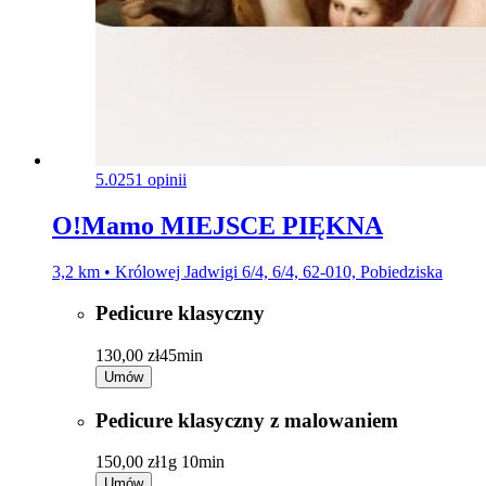
5.0
251 opinii
O!Mamo MIEJSCE PIĘKNA
3,2 km • Królowej Jadwigi 6/4, 6/4, 62-010, Pobiedziska
Pedicure klasyczny
130,00 zł
45min
Umów
Pedicure klasyczny z malowaniem
150,00 zł
1g 10min
Umów