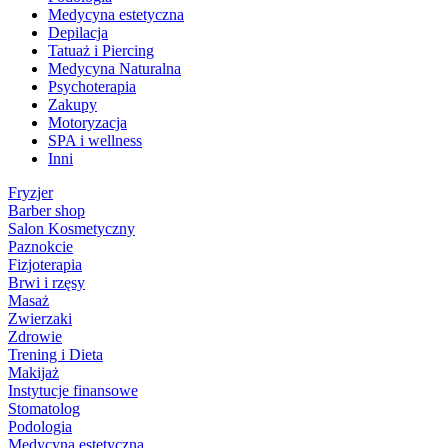
Medycyna estetyczna
Depilacja
Tatuaż i Piercing
Medycyna Naturalna
Psychoterapia
Zakupy
Motoryzacja
SPA i wellness
Inni
Fryzjer
Barber shop
Salon Kosmetyczny
Paznokcie
Fizjoterapia
Brwi i rzęsy
Masaż
Zwierzaki
Zdrowie
Trening i Dieta
Makijaż
Instytucje finansowe
Stomatolog
Podologia
Medycyna estetyczna