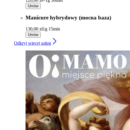
120,00 zł+
1g 30min
Umów
Manicure hybrydowy (mocna baza)
130,00 zł
1g 15min
Umów
Odkryj więcej usług