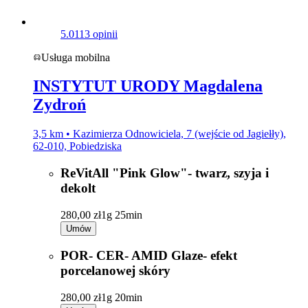
5.0
113 opinii
Usługa mobilna
INSTYTUT URODY Magdalena
Zydroń
3,5 km • Kazimierza Odnowiciela, 7 (wejście od Jagiełły),
62-010, Pobiedziska
ReVitAll "Pink Glow"- twarz, szyja i
dekolt
280,00 zł
1g 25min
Umów
POR- CER- AMID Glaze- efekt
porcelanowej skóry
280,00 zł
1g 20min