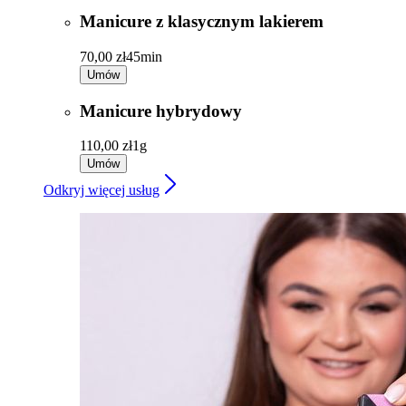
Manicure z klasycznym lakierem
70,00 zł
45min
Umów
Manicure hybrydowy
110,00 zł
1g
Umów
Odkryj więcej usług