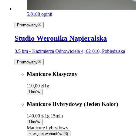
5.0
188 opinii
Promowany
Studio Weronika Napieralska
3,5 km • Kazimierza Odnowiciela 4, 62-010, Pobiedziska
Promowany
Manicure Klasyczny
110,00 zł
1g
Umów
Manicure Hybrydowy (Jeden Kolor)
140,00 zł
1g 15min
Umów
Manicure hybrydowy
+ więcej wariantów (3)