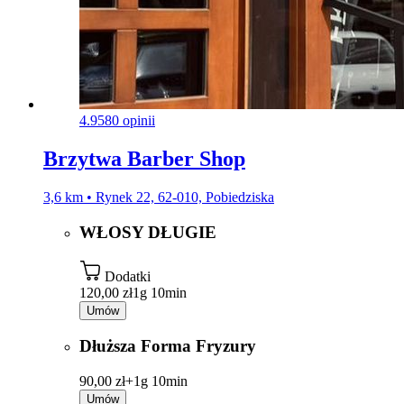
4.9
580 opinii
Brzytwa Barber Shop
3,6 km • Rynek 22, 62-010, Pobiedziska
WŁOSY DŁUGIE
Dodatki
120,00 zł
1g 10min
Umów
Dłuższa Forma Fryzury
90,00 zł+
1g 10min
Umów