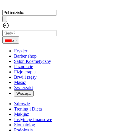
pl
Fryzjer
Barber shop
Salon Kosmetyczny
Paznokcie
Fizjoterapia
Brwi i rzęsy
Masaż
Zwierzaki
Więcej...
Zdrowie
Trening i Dieta
Makijaż
Instytucje finansowe
Stomatolog
Podologia