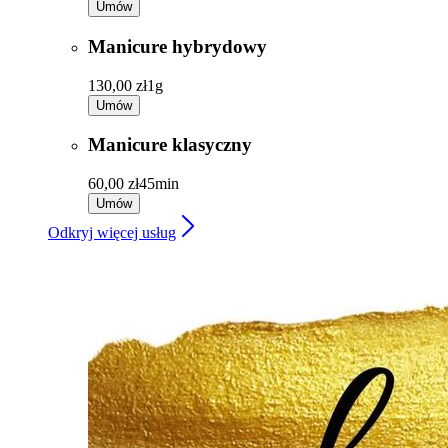
Umów
Manicure hybrydowy
130,00 zł
1g
Umów
Manicure klasyczny
60,00 zł
45min
Umów
Odkryj więcej usług