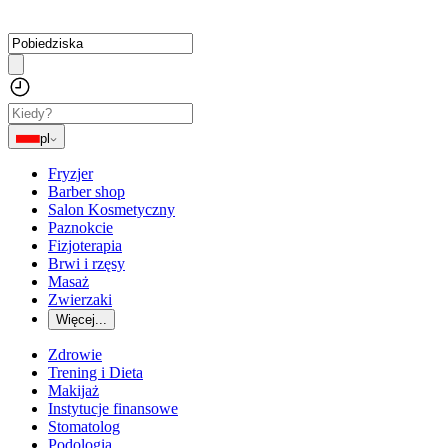
pl
Fryzjer
Barber shop
Salon Kosmetyczny
Paznokcie
Fizjoterapia
Brwi i rzęsy
Masaż
Zwierzaki
Więcej...
Zdrowie
Trening i Dieta
Makijaż
Instytucje finansowe
Stomatolog
Podologia