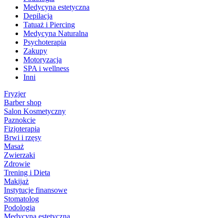
Medycyna estetyczna
Depilacja
Tatuaż i Piercing
Medycyna Naturalna
Psychoterapia
Zakupy
Motoryzacja
SPA i wellness
Inni
Fryzjer
Barber shop
Salon Kosmetyczny
Paznokcie
Fizjoterapia
Brwi i rzęsy
Masaż
Zwierzaki
Zdrowie
Trening i Dieta
Makijaż
Instytucje finansowe
Stomatolog
Podologia
Medycyna estetyczna