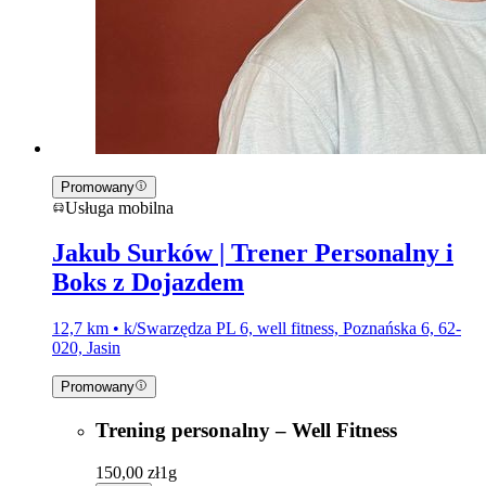
Promowany
Usługa mobilna
Jakub Surków | Trener Personalny i
Boks z Dojazdem
12,7 km • k/Swarzędza PL 6, well fitness, Poznańska 6, 62-
020, Jasin
Promowany
Trening personalny – Well Fitness
150,00 zł
1g