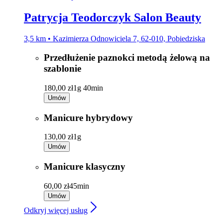
Patrycja Teodorczyk Salon Beauty
3,5 km • Kazimierza Odnowiciela 7, 62-010, Pobiedziska
Przedłużenie paznokci metodą żelową na
szablonie
180,00 zł
1g 40min
Umów
Manicure hybrydowy
130,00 zł
1g
Umów
Manicure klasyczny
60,00 zł
45min
Umów
Odkryj więcej usług