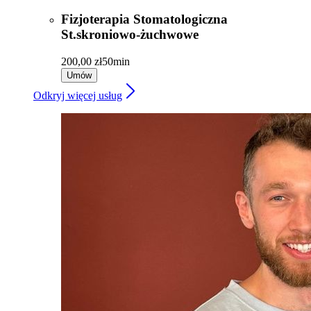
Fizjoterapia Stomatologiczna
St.skroniowo-żuchwowe
200,00 zł
50min
Umów
Odkryj więcej usług