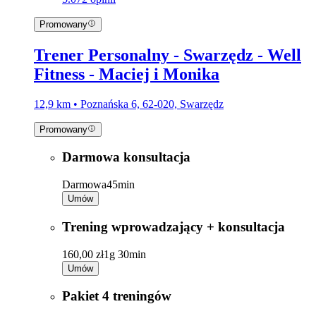
Promowany
Trener Personalny - Swarzędz - Well
Fitness - Maciej i Monika
12,9 km • Poznańska 6, 62-020, Swarzędz
Promowany
Darmowa konsultacja
Darmowa
45min
Umów
Trening wprowadzający + konsultacja
160,00 zł
1g 30min
Umów
Pakiet 4 treningów