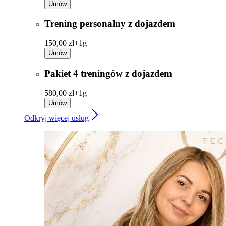
Umów
Trening personalny z dojazdem
150,00 zł+
1g
Umów
Pakiet 4 treningów z dojazdem
580,00 zł+
1g
Umów
Odkryj więcej usług