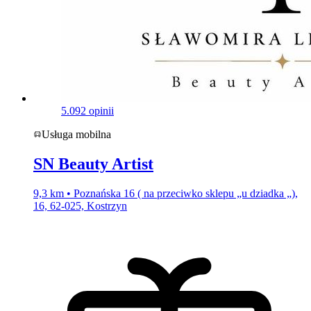
5.0
92 opinii
Usługa mobilna
SN Beauty Artist
9,3 km • Poznańska 16 ( na przeciwko sklepu „u dziadka „),
16, 62-025, Kostrzyn