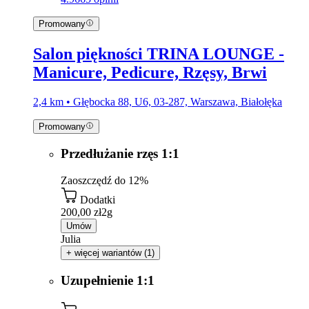
Promowany
Salon piękności TRINA LOUNGE -
Manicure, Pedicure, Rzęsy, Brwi
2,4 km • Głębocka 88, U6, 03-287, Warszawa, Białołęka
Promowany
Przedłużanie rzęs 1:1
Zaoszczędź do 12%
Dodatki
200,00 zł
2g
Umów
Julia
+ więcej wariantów (1)
Uzupełnienie 1:1