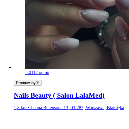
5.0
112 opinii
Promowany
Nails Beauty ( Salon LalaMed)
1,8 km • Leona Berensona 13, 03-287, Warszawa, Białołęka