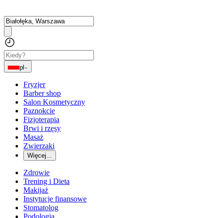
pl
Fryzjer
Barber shop
Salon Kosmetyczny
Paznokcie
Fizjoterapia
Brwi i rzęsy
Masaż
Zwierzaki
Więcej...
Zdrowie
Trening i Dieta
Makijaż
Instytucje finansowe
Stomatolog
Podologia