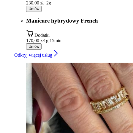
230,00 zł+
2g
Umów
Manicure hybrydowy French
Dodatki
170,00 zł
1g 15min
Umów
Odkryj więcej usług