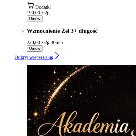
Dodatki
190,00 zł
2g
Umów
Wzmocnienie Żel 3+ długość
220,00 zł
2g 30min
Umów
Odkryj więcej usług