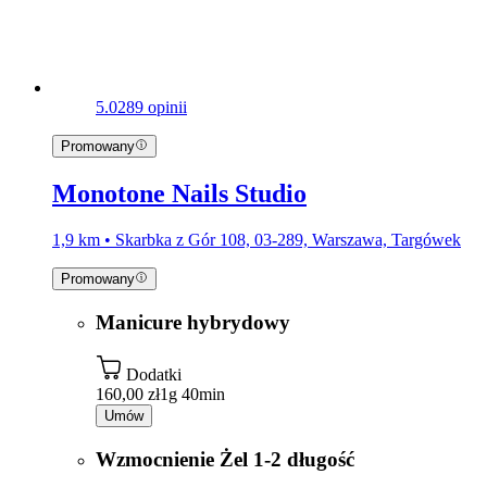
5.0
289 opinii
Promowany
Monotone Nails Studio
1,9 km • Skarbka z Gór 108, 03-289, Warszawa, Targówek
Promowany
Manicure hybrydowy
Dodatki
160,00 zł
1g 40min
Umów
Wzmocnienie Żel 1-2 długość