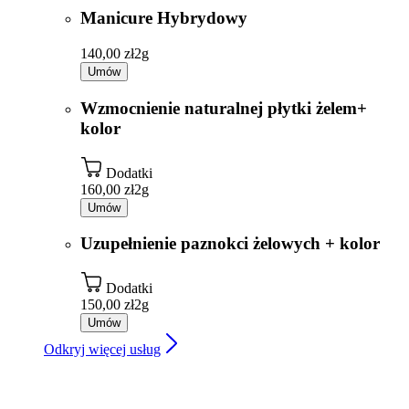
Manicure Hybrydowy
140,00 zł
2g
Umów
Wzmocnienie naturalnej płytki żelem+
kolor
Dodatki
160,00 zł
2g
Umów
Uzupełnienie paznokci żelowych + kolor
Dodatki
150,00 zł
2g
Umów
Odkryj więcej usług