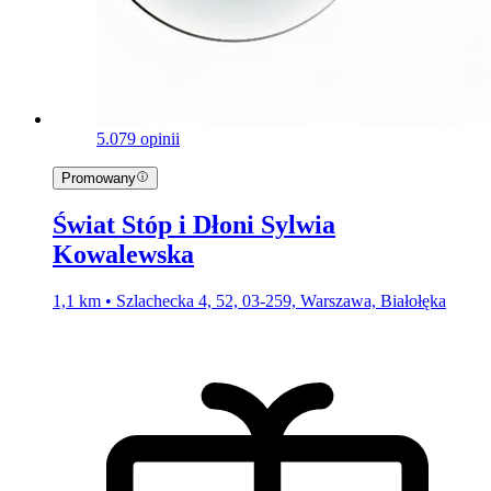
5.0
79 opinii
Promowany
Świat Stóp i Dłoni Sylwia
Kowalewska
1,1 km • Szlachecka 4, 52, 03-259, Warszawa, Białołęka