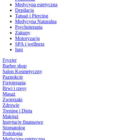
Medycyna estetyczna
Depilacja
Tatuaż i Piercing
Medycyna Naturalna
Psychoterapia
Zakupy
Motoryzacja
SPA i wellness
Inni
Fryzjer
Barber shop
Salon Kosmetyczny
Paznokcie
Fizjoterapia
Brwi i rzęsy
Masaż
Zwierzaki
Zdrowie
Trening i Dieta
Makijaż
Instytucje finansowe
Stomatolog
Podologia
Medycyna estetyczna