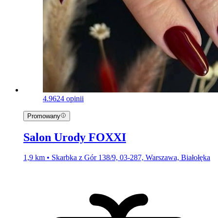
4.9
624 opinii
Promowany
Salon Urody FOXXI
1,9 km • Skarbka z Gór 138/9, 03-287, Warszawa, Białołęka