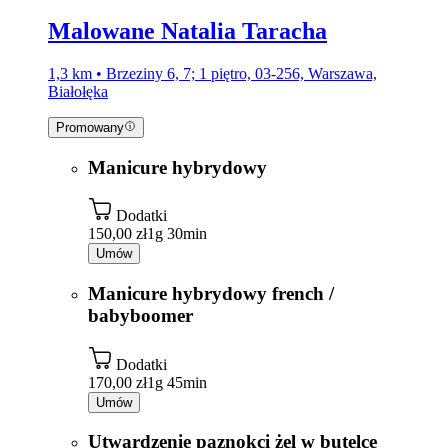
Malowane Natalia Taracha
1,3 km • Brzeziny 6, 7; 1 piętro, 03-256, Warszawa,
Białołęka
Promowany
Manicure hybrydowy
Dodatki
150,00 zł
1g 30min
Umów
Manicure hybrydowy french /
babyboomer
Dodatki
170,00 zł
1g 45min
Umów
Utwardzenie paznokci żel w butelce