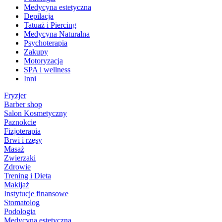
Medycyna estetyczna
Depilacja
Tatuaż i Piercing
Medycyna Naturalna
Psychoterapia
Zakupy
Motoryzacja
SPA i wellness
Inni
Fryzjer
Barber shop
Salon Kosmetyczny
Paznokcie
Fizjoterapia
Brwi i rzęsy
Masaż
Zwierzaki
Zdrowie
Trening i Dieta
Makijaż
Instytucje finansowe
Stomatolog
Podologia
Medycyna estetyczna