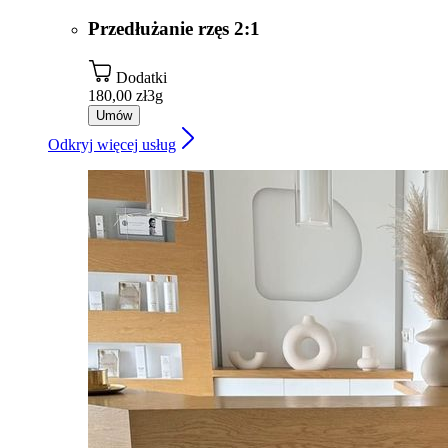
Przedłużanie rzęs 2:1
Dodatki
180,00 zł
3g
Umów
Odkryj więcej usług