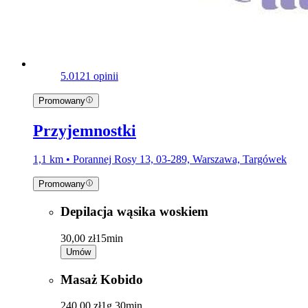
5.0
121 opinii
Promowany
Przyjemnostki
1,1 km • Porannej Rosy 13, 03-289, Warszawa, Targówek
Promowany
Depilacja wąsika woskiem
30,00 zł
15min
Umów
Masaż Kobido
240,00 zł
1g 30min