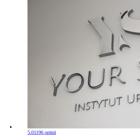
5.0
1196 opinii