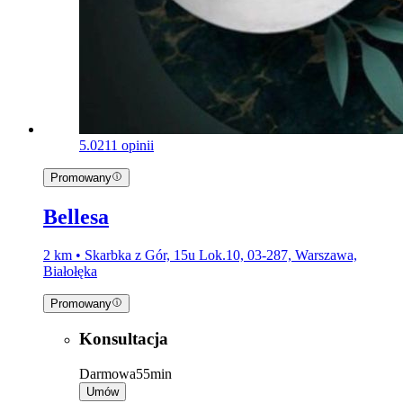
5.0
211 opinii
Promowany
Bellesa
2 km • Skarbka z Gór, 15u Lok.10, 03-287, Warszawa,
Białołęka
Promowany
Konsultacja
Darmowa
55min
Umów