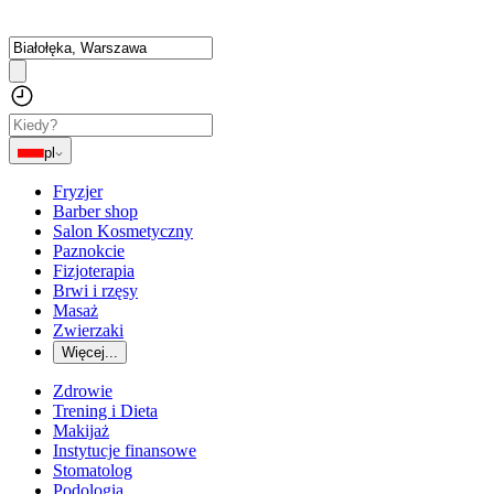
pl
Fryzjer
Barber shop
Salon Kosmetyczny
Paznokcie
Fizjoterapia
Brwi i rzęsy
Masaż
Zwierzaki
Więcej...
Zdrowie
Trening i Dieta
Makijaż
Instytucje finansowe
Stomatolog
Podologia