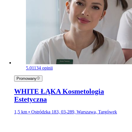
5.0
1134 opinii
Promowany
WHITE ŁĄKA Kosmetologia
Estetyczna
1,5 km • Ostródzka 183, 03-289, Warszawa, Targówek