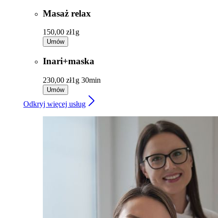
Masaż relax
150,00 zł
1g
Umów
Inari+maska
230,00 zł
1g 30min
Umów
Odkryj więcej usług