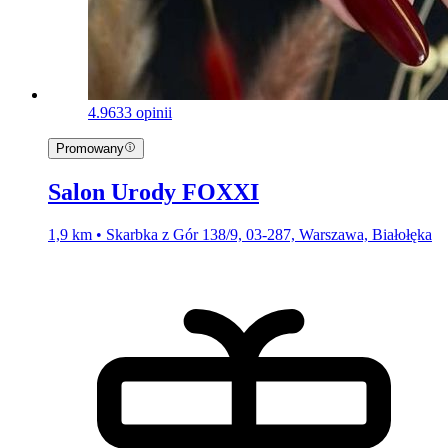
4.9
633 opinii
Promowany
Salon Urody FOXXI
1,9 km • Skarbka z Gór 138/9, 03-287, Warszawa, Białołęka