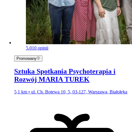
5.0
10 opinii
Promowany
Sztuka Spotkania Psychoterapia i
Rozwój MARIA TUREK
5,1 km • ul. Ch. Botewa 10, 5, 03-127, Warszawa, Białołęka