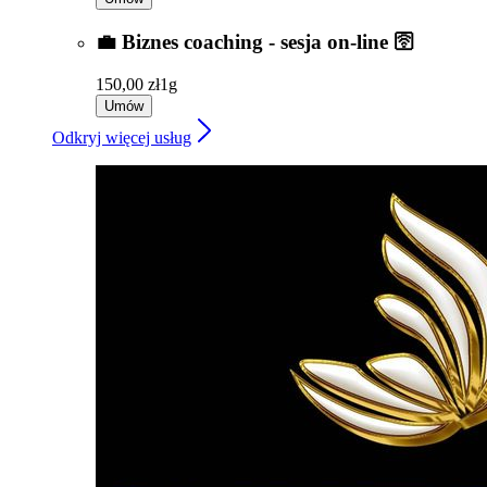
💼 Biznes coaching - sesja on-line 🛜
150,00 zł
1g
Umów
Odkryj więcej usług