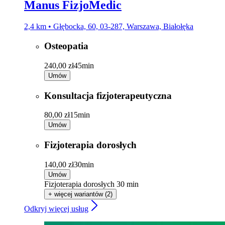
Manus FizjoMedic
2,4 km • Głębocka, 60, 03-287, Warszawa, Białołęka
Osteopatia
240,00 zł
45min
Umów
Konsultacja fizjoterapeutyczna
80,00 zł
15min
Umów
Fizjoterapia dorosłych
140,00 zł
30min
Umów
Fizjoterapia dorosłych 30 min
+ więcej wariantów (2)
Odkryj więcej usług