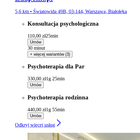
5,6 km • Światowida 49B, 03-144, Warszawa, Białołęka
Konsultacja psychologiczna
110,00 zł
25min
Umów
30 minut
+ więcej wariantów (3)
Psychoterapia dla Par
330,00 zł
1g 25min
Umów
Psychoterapia rodzinna
440,00 zł
1g 55min
Umów
Odkryj więcej usług