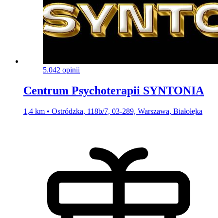
5.0
42 opinii
Centrum Psychoterapii SYNTONIA
1,4 km • Ostródzka, 118b/7, 03-289, Warszawa, Białołęka