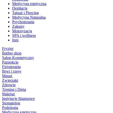
Medycyna estetyczna
Depilacja
Tatuaż i Piercing
Medycyna Naturalna
Psychoterapia
Zakupy
Motoryzacja
SPA i wellness
Inni
Fryzjer
Barber shop
Salon Kosmetyczny
Paznokcie
Fizjoterapia
Brwi i rzęsy
Masaż
Zwierzaki
Zdrowie
Trening i Dieta
Makijaż
Instytucje finansowe
Stomatolog
Podologia
Medycyna estetyczna