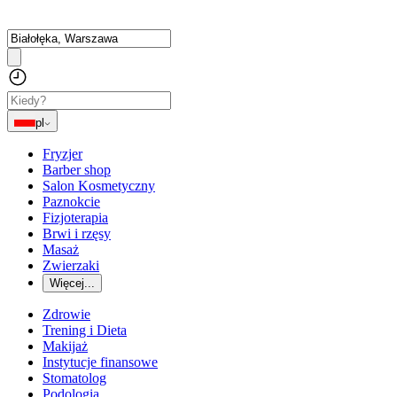
pl
Fryzjer
Barber shop
Salon Kosmetyczny
Paznokcie
Fizjoterapia
Brwi i rzęsy
Masaż
Zwierzaki
Więcej...
Zdrowie
Trening i Dieta
Makijaż
Instytucje finansowe
Stomatolog
Podologia