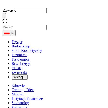
pl
Fryzjer
Barber shop
Salon Kosmetyczny
Paznokcie
Fizjoterapia
Brwi i rzęsy
Masaż
Zwierzaki
Więcej...
Zdrowie
Trening i Dieta
Makijaż
Instytucje finansowe
Stomatolog
Podologia