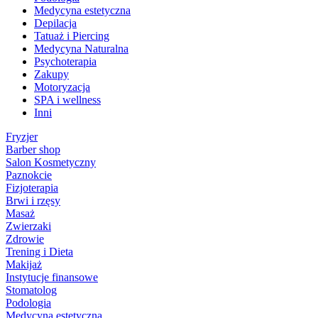
Medycyna estetyczna
Depilacja
Tatuaż i Piercing
Medycyna Naturalna
Psychoterapia
Zakupy
Motoryzacja
SPA i wellness
Inni
Fryzjer
Barber shop
Salon Kosmetyczny
Paznokcie
Fizjoterapia
Brwi i rzęsy
Masaż
Zwierzaki
Zdrowie
Trening i Dieta
Makijaż
Instytucje finansowe
Stomatolog
Podologia
Medycyna estetyczna